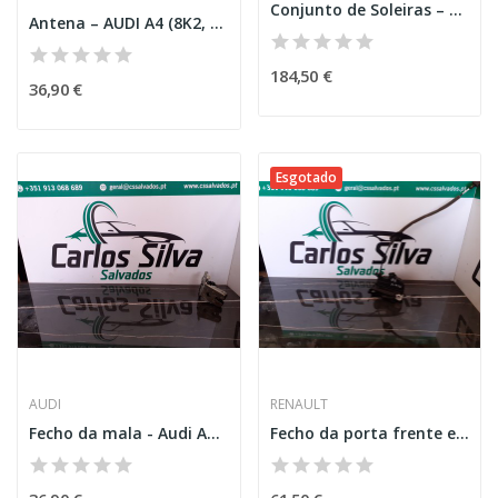
Conjunto de Soleiras – BMW 5 (G30)
Antena – AUDI A4 (8K2, B8)
184,50 €
36,90 €
Esgotado
AUDI
RENAULT
Fecho da mala - Audi A4 Avant (8K5,B8)
Fecho da porta frente esquerda - Renault Clio...