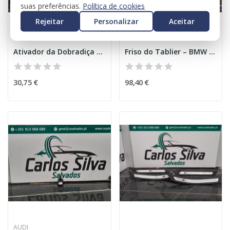
suas preferências.
Política de cookies
Rejeitar
Personalizar
Aceitar
MERCEDES
BMW
Ativador da Dobradiça do Capot – MERCEDES-BENZ...
Friso do Tablier – BMW i3 (I01)
30,75 €
98,40 €
AUDI