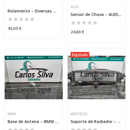
AUDI
Rolamento – Diversas Marcas
Sensor de Chuva – AUDI A4 (8K2, B8)
43,05 €
24,60 €
Esgotado
BMW
MERCEDES
Base de Antena – BMW 3 TOURING (F31)
Suporte de Radiador – MERCEDES-BENZ GLA-CLASS...