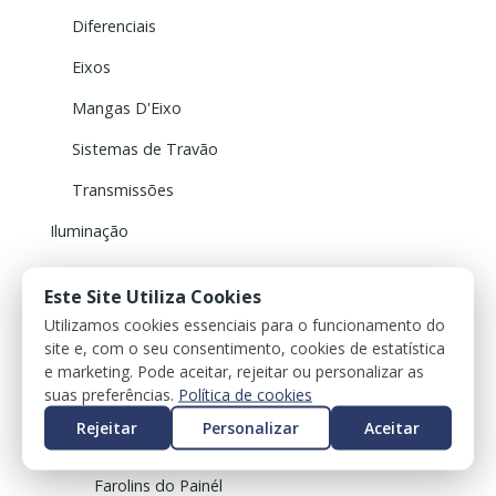
Diferenciais
Eixos
Mangas D'Eixo
Sistemas de Travão
Transmissões
Iluminação
Faróis Diurnos
Este Site Utiliza Cookies
Faróis Nevoeiro
Utilizamos cookies essenciais para o funcionamento do
site e, com o seu consentimento, cookies de estatística
Farolins de Pisca Frontais
e marketing. Pode aceitar, rejeitar ou personalizar as
suas preferências.
Política de cookies
Farolins Traseiros
Rejeitar
Personalizar
Aceitar
Farolins da Mala
Farolins do Painél