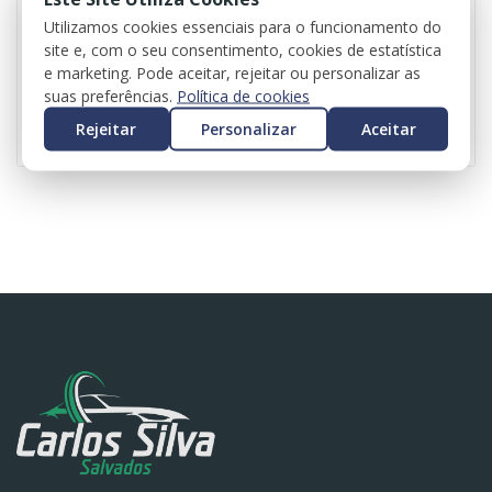
Utilizamos cookies essenciais para o funcionamento do
SMART
SMART
site e, com o seu consentimento, cookies de estatística
Guarda Lamas Esquerdo – SMART FORTWO CABRIO (453)
Tampa da Mala – SMART FORFOUR HATCHBACK (453)
e marketing. Pode aceitar, rejeitar ou personalizar as
suas preferências.
Política de cookies
98,40 €
430,50 €
Rejeitar
Personalizar
Aceitar