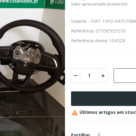
Valor apresentado já inclui IVA
Volante - FIAT TIPO HATCHBA
Referência: 07356553570
Referência Atena: 104228

Últimos artigos em stoc
Partilhar