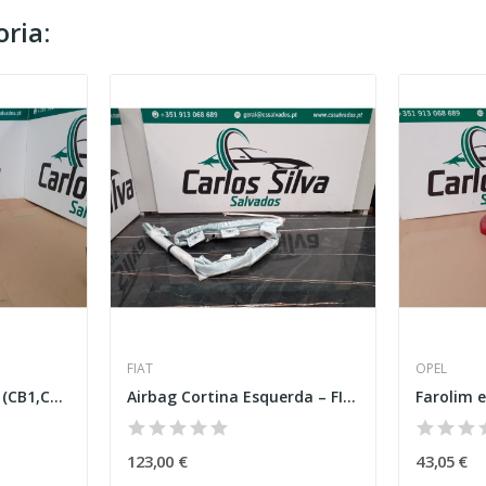
ria:
FIAT
OPEL
Rádio - Ford Fiesta VI (CB1,CCN)
Airbag Cortina Esquerda – FIAT TIPO ESTATE...
123,00 €
43,05 €