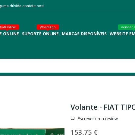
lguma dúvida contate-nos!
hatOnline
WhatsApp
vender 
E ONLINE
SUPORTE ONLINE
MARCAS DISPONÍVEIS
WEBSITE E
Volante - FIAT TI
Escrever uma review
153,75 €