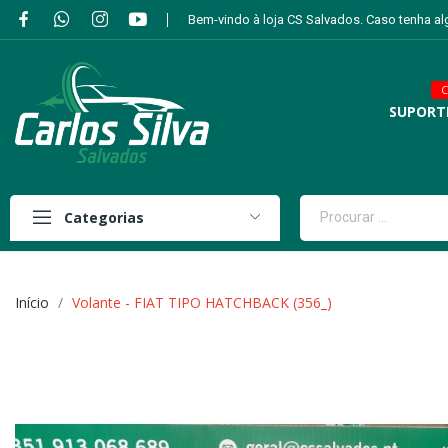
Bem-vindo à loja CS Salvados. Caso tenha a
C
SUPORT
Categorias
Início
Volante - FIAT TIPO HATCHBACK (356_)