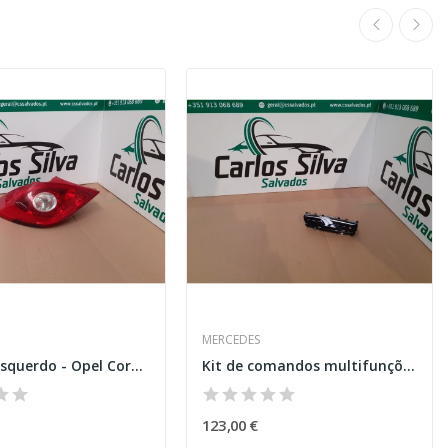
MERCEDES
Farolim esquerdo - Opel Corsa D
Kit de comandos multifunções - Mercedes-Benz...
123,00 €