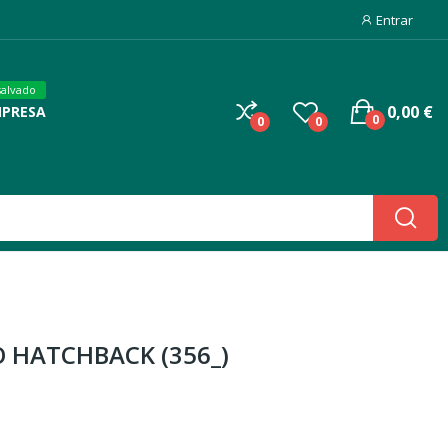
Entrar
salvado
0,00 €
MPRESA
0
0
0
PO HATCHBACK (356_)