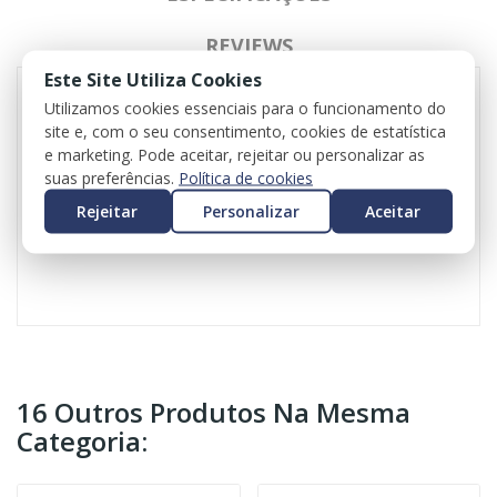
REVIEWS
Este Site Utiliza Cookies
Utilizamos cookies essenciais para o funcionamento do
site e, com o seu consentimento, cookies de estatística
Volante para BMW Série 2 Coupé (F22,F87)
e marketing. Pode aceitar, rejeitar ou personalizar as
Referência: 62560184D
suas preferências.
Política de cookies
Ano: 2016
Valor do iva incluído
Rejeitar
Personalizar
Aceitar
Valor do transporte não incluído
16 Outros Produtos Na Mesma
Categoria: