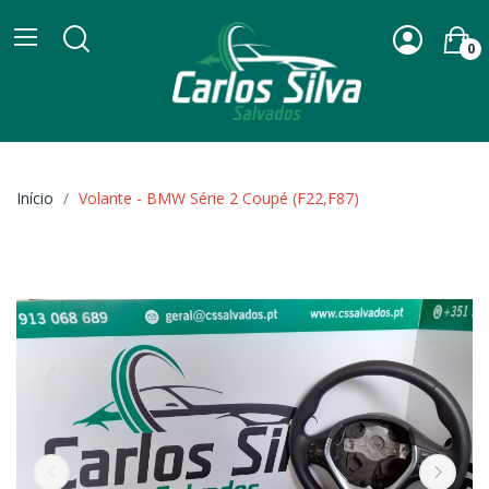
0
Início
Volante - BMW Série 2 Coupé (F22,F87)