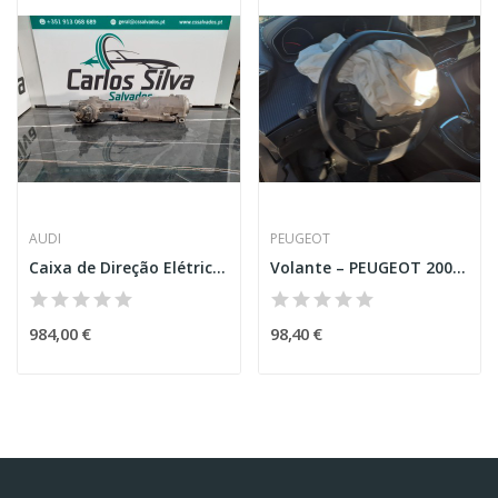
AUDI
PEUGEOT
Caixa de Direção Elétrica – AUDI E-TRON (GEN_)
Volante – PEUGEOT 2008 II (U_)
984,00 €
98,40 €