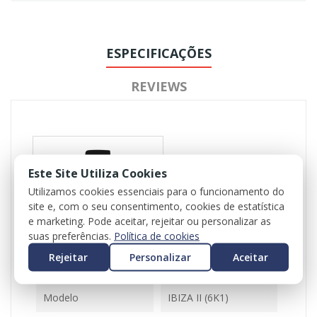
ESPECIFICAÇÕES
REVIEWS
Este Site Utiliza Cookies
Utilizamos cookies essenciais para o funcionamento do
site e, com o seu consentimento, cookies de estatística
Referência
102636
e marketing. Pode aceitar, rejeitar ou personalizar as
suas preferências.
Política de cookies
Disponível
1 Item
Rejeitar
Personalizar
Aceitar
Ficha Informativa
Modelo
IBIZA II (6K1)