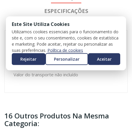
ESPECIFICAÇÕES
Este Site Utiliza Cookies
REVIEWS
Utilizamos cookies essenciais para o funcionamento do
site e, com o seu consentimento, cookies de estatística
e marketing. Pode aceitar, rejeitar ou personalizar as
Módulo de comando, tempo de incandescência
suas preferências.
Política de cookies
para Renault Kadjar
Rejeitar
Personalizar
Aceitar
Referência: 271206395R
Valor do iva incluído
Valor do transporte não incluído
16 Outros Produtos Na Mesma
Categoria: