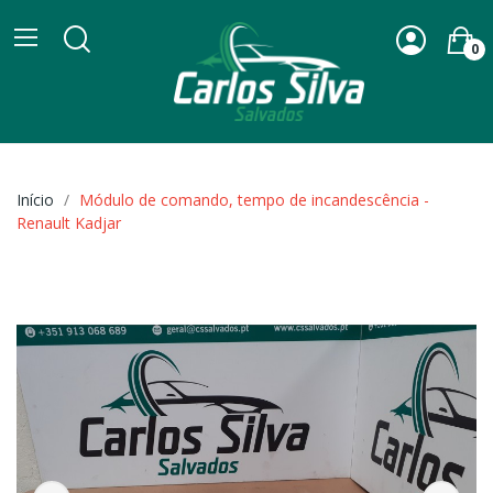
0
Início
Módulo de comando, tempo de incandescência -
Renault Kadjar