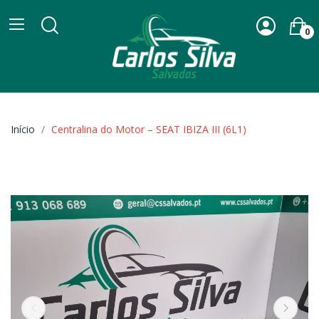
0
Início
Centralina do Motor – SEAT IBIZA III (6L1)