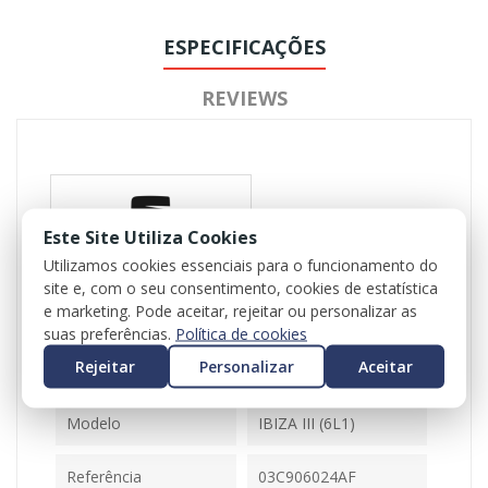
ESPECIFICAÇÕES
REVIEWS
Este Site Utiliza Cookies
Utilizamos cookies essenciais para o funcionamento do
site e, com o seu consentimento, cookies de estatística
Referência
102643
e marketing. Pode aceitar, rejeitar ou personalizar as
Disponível
1 Item
suas preferências.
Política de cookies
Rejeitar
Personalizar
Aceitar
Ficha Informativa
Modelo
IBIZA III (6L1)
Referência
03C906024AF