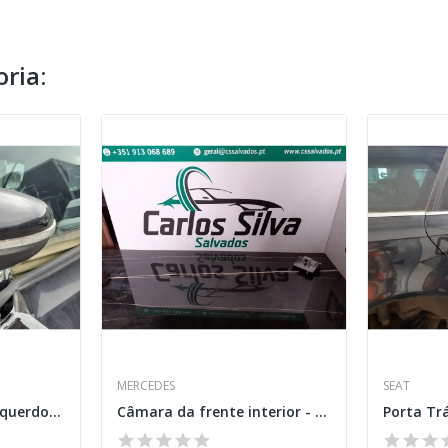
ria:
MERCEDES
SEAT
Espelho Retrovisor Esquerdo – VOLKSWAGEN GOLF...
Câmara da frente interior - Mercedes-Benz GLA...