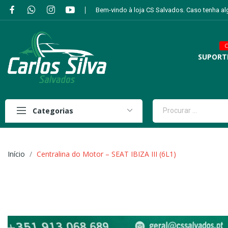
Bem-vindo à loja CS Salvados. Caso tenha a
C
SUPORT
Categorias
Início
Centralina do Motor – SEAT IBIZA III (6L1)