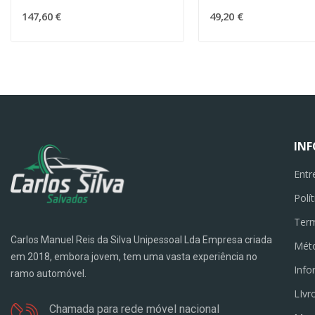
147,60 €
49,20 €
IN
Entr
Polí
Term
Carlos Manuel Reis da Silva Unipessoal Lda Empresa criada
Mét
em 2018, embora jovem, tem uma vasta experiência no
Info
ramo automóvel.
LIvr
Chamada para rede móvel nacional