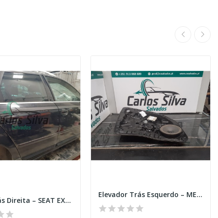
Elevador Trás Esquerdo – MERCEDES-BENZ GLA...
Porta Trás Direita – SEAT EXEO (3R2)