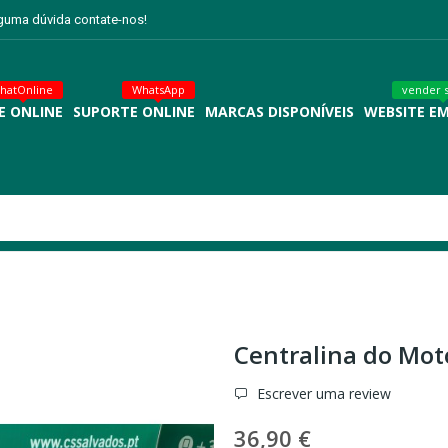
lguma dúvida contate-nos!
hatOnline
WhatsApp
vender 
E ONLINE
SUPORTE ONLINE
MARCAS DISPONÍVEIS
WEBSITE E
Centralina do Motor
Escrever uma review
36,90 €