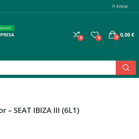
Entrar
salvado
0,00 €
MPRESA
0
0
0
 – SEAT IBIZA III (6L1)