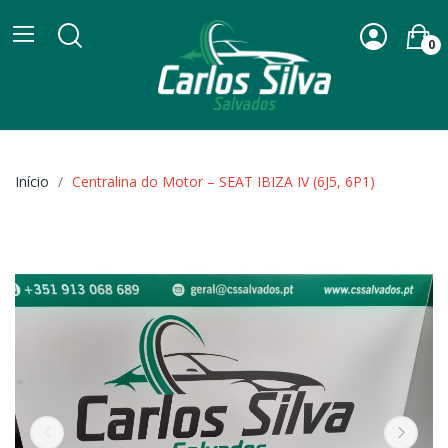
0
Início
Centralina do Motor – SEAT IBIZA IV (6J5, 6P1)