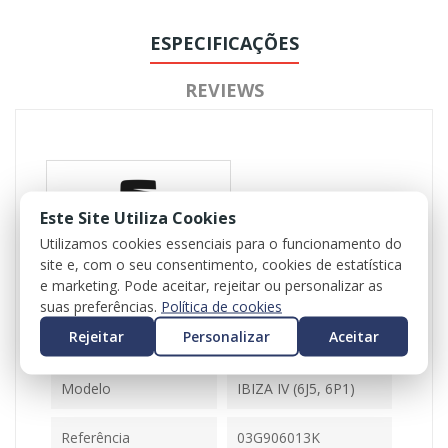
ESPECIFICAÇÕES
REVIEWS
Este Site Utiliza Cookies
Utilizamos cookies essenciais para o funcionamento do
site e, com o seu consentimento, cookies de estatística
Referência
102623
e marketing. Pode aceitar, rejeitar ou personalizar as
Disponível
1 Item
suas preferências.
Política de cookies
Rejeitar
Personalizar
Aceitar
Ficha Informativa
Modelo
IBIZA IV (6J5, 6P1)
Referência
03G906013K