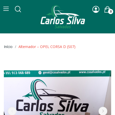
0
Início
Alternador – OPEL CORSA D (S07)