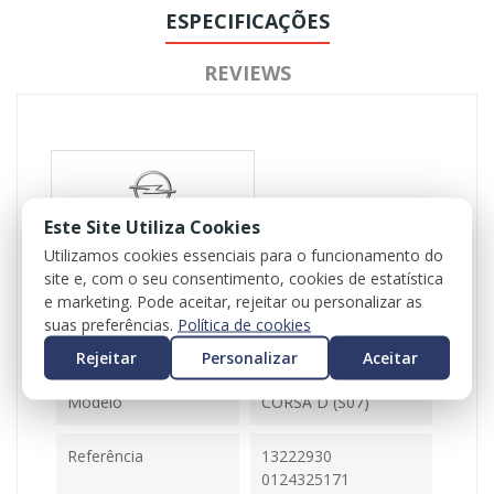
ESPECIFICAÇÕES
REVIEWS
Este Site Utiliza Cookies
Utilizamos cookies essenciais para o funcionamento do
Referência
105955
site e, com o seu consentimento, cookies de estatística
e marketing. Pode aceitar, rejeitar ou personalizar as
Disponível
1 Item
suas preferências.
Política de cookies
Rejeitar
Personalizar
Aceitar
Ficha Informativa
Modelo
CORSA D (S07)
Referência
13222930
0124325171