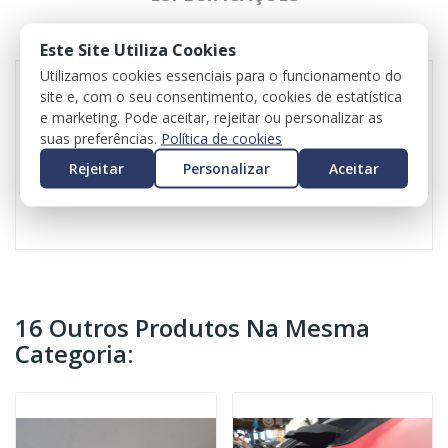
REVIEWS
Este Site Utiliza Cookies
Utilizamos cookies essenciais para o funcionamento do
site e, com o seu consentimento, cookies de estatística
e marketing. Pode aceitar, rejeitar ou personalizar as
Porta trás direita para Toyota Yaris (_P13_)
suas preferências.
Política de cookies
Valor da porta é sem acessórios
Valor do iva incluído
Rejeitar
Personalizar
Aceitar
Valor do transporte não incluído
16 Outros Produtos Na Mesma
Categoria: