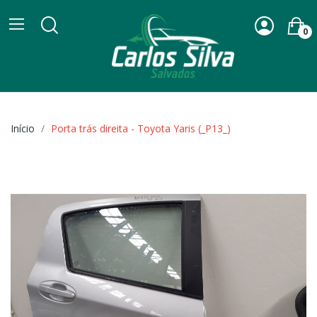
0
Início
Porta trás direita - Toyota Yaris (_P13_)