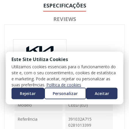
ESPECIFICAÇÕES
REVIEWS
Este Site Utiliza Cookies
Utilizamos cookies essenciais para o funcionamento do
Referência
102277
site e, com o seu consentimento, cookies de estatística
e marketing. Pode aceitar, rejeitar ou personalizar as
Disponível
1 Item
suas preferências.
Política de cookies
Rejeitar
Personalizar
Aceitar
Ficha Informativa
Modelo
CEED (ED)
Referência
391032A715
0281013399