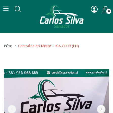
0
Início
Centralina do Motor – KIA CEED (ED)