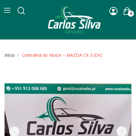
0
Início
Centralina do Motor – MAZDA CX-3 (DK)