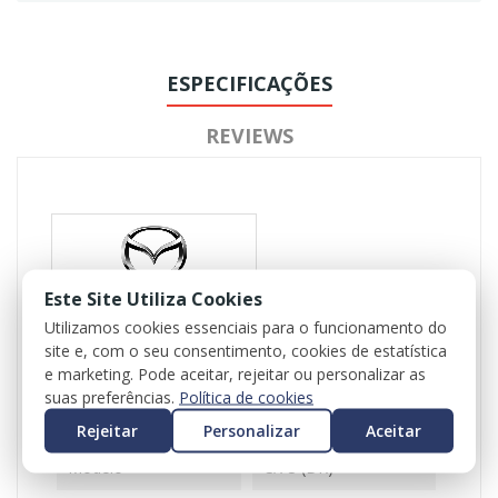
ESPECIFICAÇÕES
REVIEWS
Este Site Utiliza Cookies
Utilizamos cookies essenciais para o funcionamento do
Referência
102284
site e, com o seu consentimento, cookies de estatística
Disponível
e marketing. Pode aceitar, rejeitar ou personalizar as
1 Item
suas preferências.
Política de cookies
Ficha Informativa
Rejeitar
Personalizar
Aceitar
Modelo
CX-3 (DK)