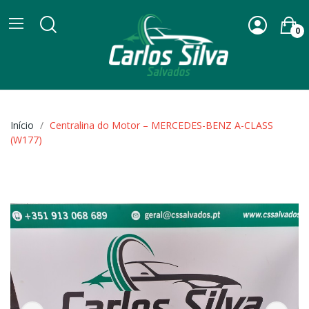
0
Início
Centralina do Motor – MERCEDES-BENZ A-CLASS
(W177)