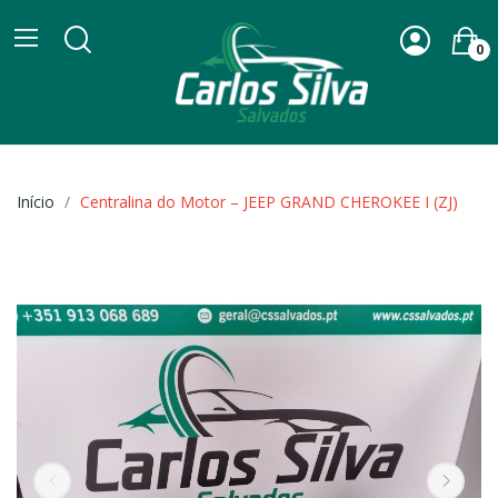
0
Início
Centralina do Motor – JEEP GRAND CHEROKEE I (ZJ)