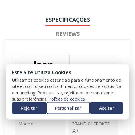
ESPECIFICAÇÕES
REVIEWS
Este Site Utiliza Cookies
Utilizamos cookies essenciais para o funcionamento do
site e, com o seu consentimento, cookies de estatística
Referência
102272
e marketing. Pode aceitar, rejeitar ou personalizar as
Disponível
1 Item
suas preferências.
Política de cookies
Rejeitar
Personalizar
Aceitar
Ficha Informativa
Modelo
GRAND CHEROKEE I
(ZJ)