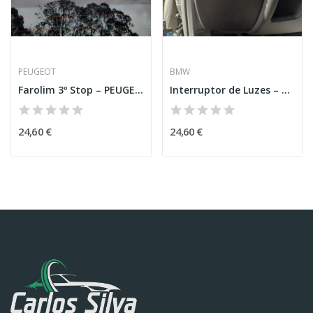
PEUGEOT
BMW
Farolim 3º Stop – PEUGEOT 208 I (CA_,CC_)
Interruptor de Luzes – BMW 1 COUPÉ (E82)
24,60 €
24,60 €