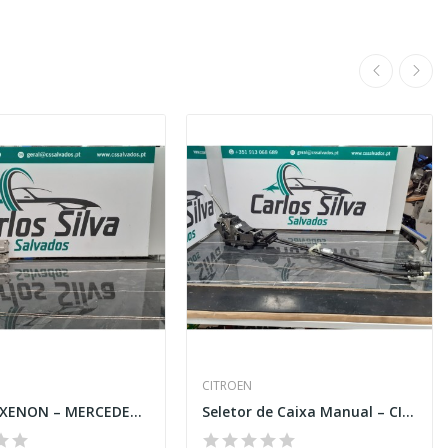
CITROEN
Balastro XENON – MERCEDES-BENZ E-CLASS (W211)
Seletor de Caixa Manual – CITROEN C3 III (SX)