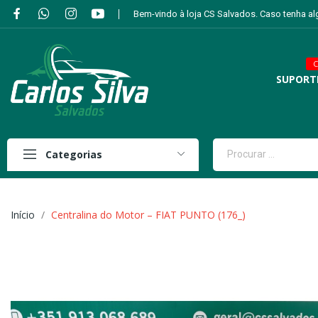
Bem-vindo à loja CS Salvados. Caso tenha a
C
SUPORT
Categorias
Início
Centralina do Motor – FIAT PUNTO (176_)