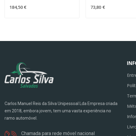
184,50 €
73,80 €
IN
Entr
Polí
Term
Carlos Manuel Reis da Silva Unipessoal Lda Empresa criada
Mét
em 2018, embora jovem, tem uma vasta experiência no
Info
ramo automóvel.
LIvr
Chamada para rede móvel nacional