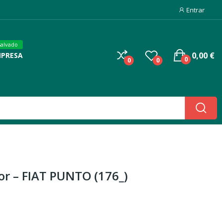
Entrar
salvado
0,00 €
MPRESA
0
0
0
or – FIAT PUNTO (176_)