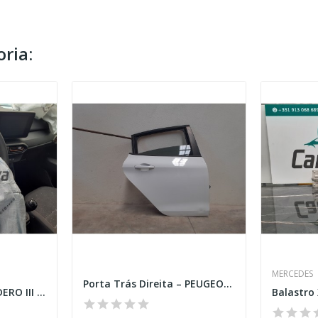
ria:
MERCEDES
Porta Trás Direita – PEUGEOT 208 I (CA_.CC_)
Volante – DACIA SANDERO III (BJI)