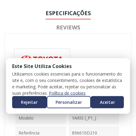
ESPECIFICAÇÕES
REVIEWS
Este Site Utiliza Cookies
Utilizamos cookies essenciais para o funcionamento do
site e, com o seu consentimento, cookies de estatística
Referência
102741
e marketing. Pode aceitar, rejeitar ou personalizar as
Disponível
1 Item
suas preferências.
Política de cookies
Rejeitar
Personalizar
Aceitar
Ficha Informativa
Modelo
YARIS (_P1_)
Referência
896610D210