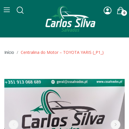
0
Início
Centralina do Motor – TOYOTA YARIS (_P1_)