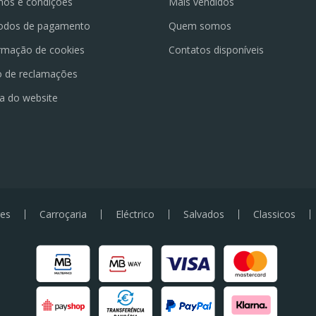
os e condições
Mais vendidos
odos de pagamento
Quem somos
rmação de cookies
Contatos disponíveis
o de reclamações
a do website
es
Carroçaria
Eléctrico
Salvados
Classicos