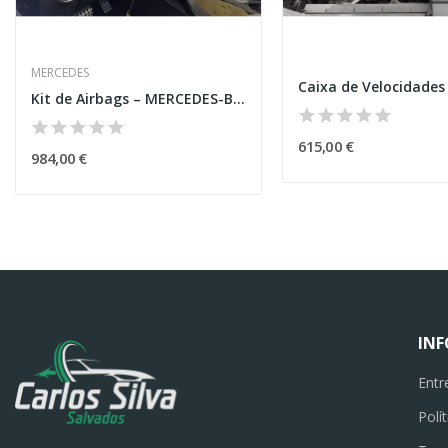
MERCEDES
Kit de Airbags – MERCEDES-BENZ GLE COUPE (C292)
615,00 €
984,00 €
IN
Entr
Polí