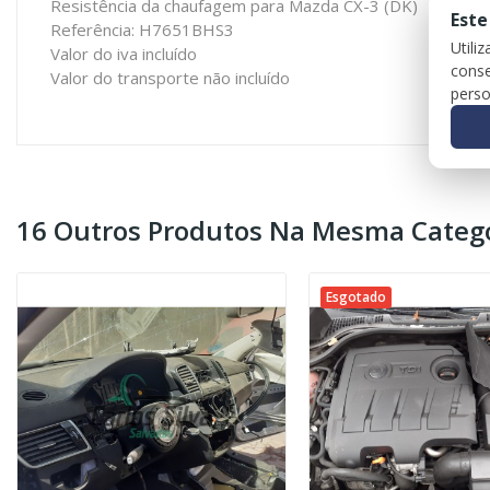
Resistência da chaufagem para Mazda CX-3 (DK)
Este
Referência: H7651BHS3
Utili
Valor do iva incluído
conse
Valor do transporte não incluído
perso
16 Outros Produtos Na Mesma Catego
Esgotado