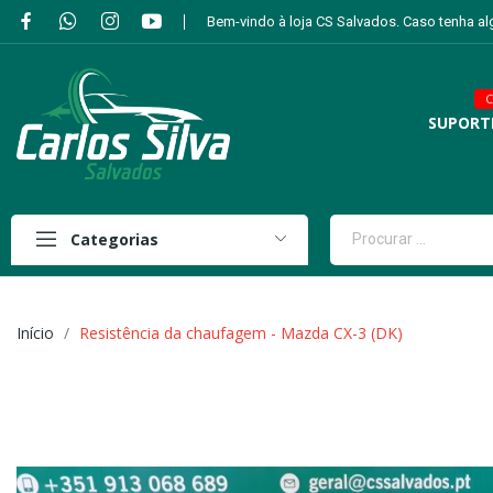
Bem-vindo à loja CS Salvados. Caso tenha a
C
SUPORT
Categorias
Início
Resistência da chaufagem - Mazda CX-3 (DK)