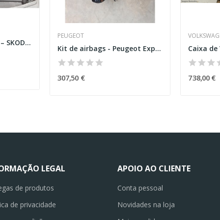
PEUGEOT
VOLKSWAG
Caixa de Velocidades – SKODA OCTAVIA II COMBI...
Kit de airbags - Peugeot Expert Caixa...
307,50 €
738,00 €
FORMAÇÃO LEGAL
APOIO AO CLIENTE
egas de produtos
Conta pessoal
tica de privacidade
Novidades na loja