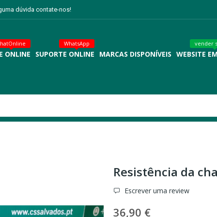
lguma dúvida contate-nos!
hatOnline
WhatsApp
vender 
E ONLINE
SUPORTE ONLINE
MARCAS DISPONÍVEIS
WEBSITE E
Resistência da ch
Escrever uma review
36,90 €