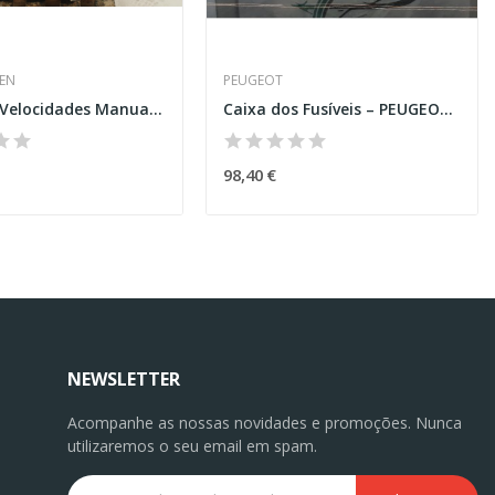
EN
PEUGEOT
Caixa de Velocidades Manual – VOLKSWAGEN TIGUAN...
Caixa dos Fusíveis – PEUGEOT TRAVELLER...
98,40 €
NEWSLETTER
Acompanhe as nossas novidades e promoções. Nunca
utilizaremos o seu email em spam.