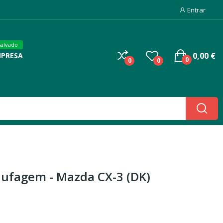
Entrar
salvado
0,00 €
MPRESA
0
0
0
aufagem - Mazda CX-3 (DK)