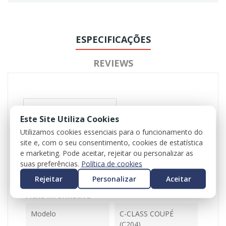
ESPECIFICAÇÕES
REVIEWS
Este Site Utiliza Cookies
Utilizamos cookies essenciais para o funcionamento do
site e, com o seu consentimento, cookies de estatística
e marketing. Pode aceitar, rejeitar ou personalizar as
Referência
103609
suas preferências.
Política de cookies
Disponível
1 Item
Rejeitar
Personalizar
Aceitar
Ficha Informativa
Modelo
C-CLASS COUPÉ
(C204)