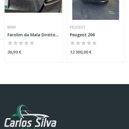
BMW
PEUGEOT
Farolim da Mala Direito – BMW 3 (F30, F80)
Peugeot 206
36,90 €
12 300,00 €