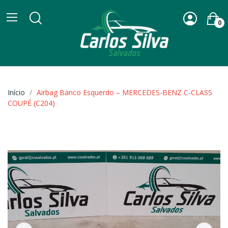
0
Início
Airbag Banco Esquerdo – MERCEDES-BENZ C-CLASS
COUPÉ (C204)