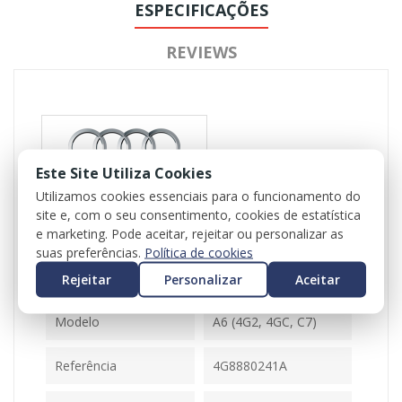
ESPECIFICAÇÕES
REVIEWS
Este Site Utiliza Cookies
Utilizamos cookies essenciais para o funcionamento do
site e, com o seu consentimento, cookies de estatística
Referência
103253
e marketing. Pode aceitar, rejeitar ou personalizar as
Disponível
1 Item
suas preferências.
Política de cookies
Rejeitar
Personalizar
Aceitar
Ficha Informativa
Modelo
A6 (4G2, 4GC, C7)
Referência
4G8880241A