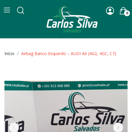
0
Início
Airbag Banco Esquerdo – AUDI A6 (4G2, 4GC, C7)