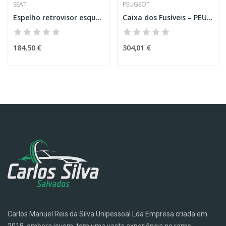
SEAT
PEUGEOT
Espelho retrovisor esquerdo - Seat Leon SC (5F5)
Caixa dos Fusíveis – PEUGEOT 308 II
184,50 €
304,01 €
Carlos Manuel Reis da Silva Unipessoal Lda Empresa criada em
2018, embora jovem, tem uma vasta experiência no ramo