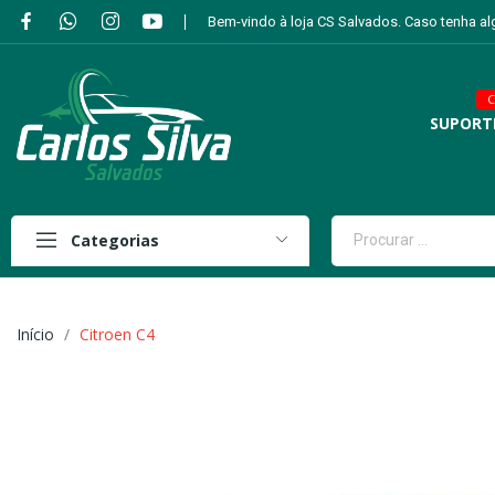
Bem-vindo à loja CS Salvados. Caso tenha a
C
SUPORT
Categorias
Início
Citroen C4