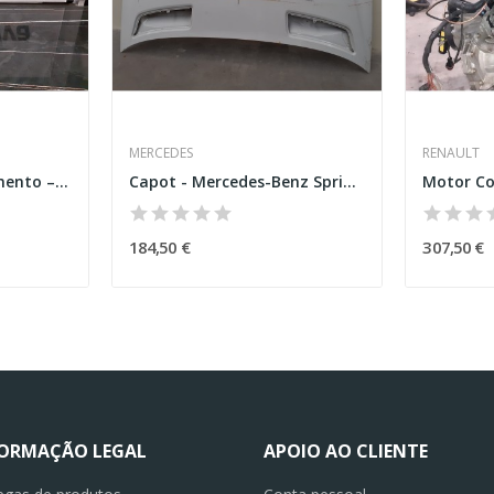
MERCEDES
RENAULT
Sensor de Estacionamento – MERCEDES-BENZ...
Capot - Mercedes-Benz Sprinter 3,5t caixa (906)
184,50 €
307,50 €
FORMAÇÃO LEGAL
APOIO AO CLIENTE