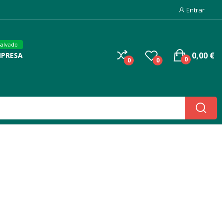
Entrar
salvado
0,00 €
MPRESA
0
0
0