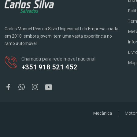
Entr
Polí
Term
Carlos Manuel Reis da Silva Unipessoal Lda Empresa criada
Mét
em 2018, embora jovem, tem uma vasta experiência no
Info
ramo automóvel.
LIvr
Chamada para rede móvel nacional
Map
+351 918 521 452
Mecânica
Motor