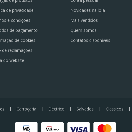
egas de produtos
Conta pessoal
tica de privacidade
Novidades na loja
os e condições
Mais vendidos
odos de pagamento
Quem somos
rmação de cookies
Contatos disponíveis
o de reclamações
a do website
es
Carroçaria
Eléctrico
Salvados
Classicos