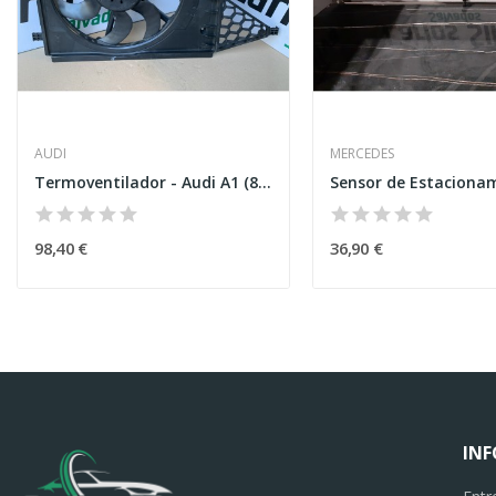
AUDI
MERCEDES
Termoventilador - Audi A1 (8X1,8XK)
98,40 €
36,90 €
IN