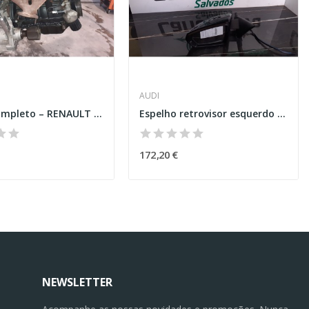
AUDI
Motor Completo – RENAULT CLIO II (BB_,CB_)
Espelho retrovisor esquerdo - Audi A1
172,20 €
NEWSLETTER