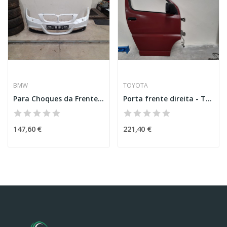
BMW
TOYOTA
Para Choques da Frente – BMW 3 (E90)
Porta frente direita - Toyota Hiace IV (_H1_,_H2_)
147,60 €
221,40 €