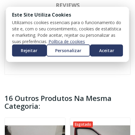
REVIEWS
Este Site Utiliza Cookies
Utilizamos cookies essenciais para o funcionamento do
site e, com o seu consentimento, cookies de estatística
BMW Serie 2 Cabrio F23 para ser vendido às peças
e marketing. Pode aceitar, rejeitar ou personalizar as
Versão 220D de 190cv
suas preferências.
Política de cookies
Peça o seu orçamento
Valor do iva incluído em todas as peças
Rejeitar
Personalizar
Aceitar
Valor do transporte não incluído
16 Outros Produtos Na Mesma
Categoria:
Esgotado