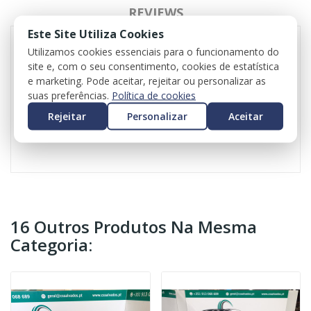
REVIEWS
Este Site Utiliza Cookies
Utilizamos cookies essenciais para o funcionamento do
site e, com o seu consentimento, cookies de estatística
Audi A3 para ser vendido às peças
e marketing. Pode aceitar, rejeitar ou personalizar as
Versão S line
suas preferências.
Política de cookies
O valor do iva está incluído nas peças
O valor do transporte não está incluído
Rejeitar
Personalizar
Aceitar
Peça o seu orçamento
16 Outros Produtos Na Mesma
Categoria: