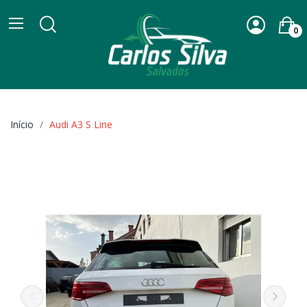
0
Início
Audi A3 S Line