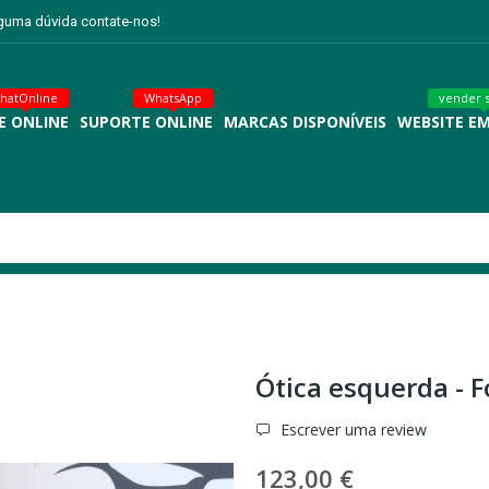
lguma dúvida contate-nos!
hatOnline
WhatsApp
vender 
E ONLINE
SUPORTE ONLINE
MARCAS DISPONÍVEIS
WEBSITE E
Ótica esquerda - F
Escrever uma review
123,00 €