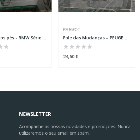
PEUGEOT
Módulo dos pés - BMW Série 3 (E90)
Fole das Mudanças – PEUGEOT 2008 II (U_)
24,60 €
NEWSLETTER
Acompanhe as nossas novidades e promoções. Nunca
utilizaremos o seu email em spam.