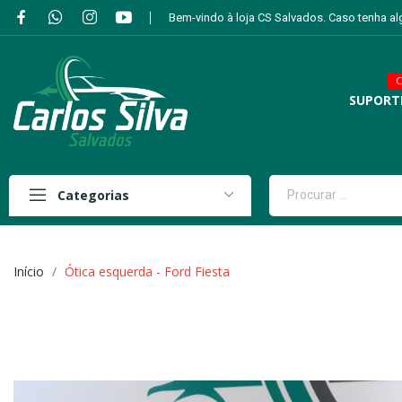
Bem-vindo à loja CS Salvados. Caso tenha a
C
SUPORT
Categorias
Início
Ótica esquerda - Ford Fiesta