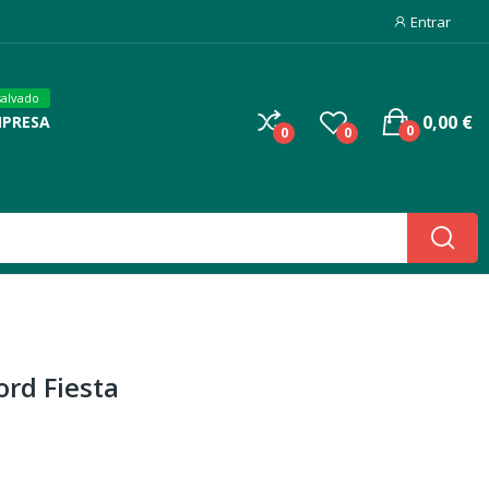
Entrar
salvado
0,00 €
MPRESA
0
0
0
ord Fiesta