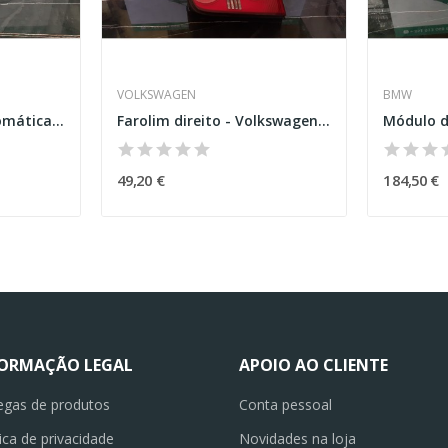
VOLKSWAGEN
BMW
Seletor de Caixa Automática – BMW 3 (F80)
Farolim direito - Volkswagen Touran
49,20 €
184,50 €
FORMAÇÃO LEGAL
APOIO AO CLIENTE
egas de produtos
Conta pessoal
tica de privacidade
Novidades na loja