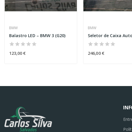
BMW
BMW
Balastro LED – BMW 3 (G20)
123,00 €
246,00 €
IN
Entr
Polí