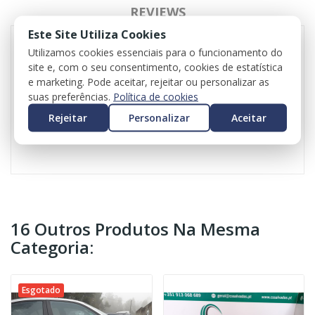
REVIEWS
Este Site Utiliza Cookies
Utilizamos cookies essenciais para o funcionamento do
site e, com o seu consentimento, cookies de estatística
Kit de rádio para Volkswagen Golf VII
e marketing. Pode aceitar, rejeitar ou personalizar as
Referência rádio: 3Q0035824C
suas preferências.
Política de cookies
Referência monitor: 5G0919605
Valor do iva incluído
Rejeitar
Personalizar
Aceitar
Valor do transporte não incluído
16 Outros Produtos Na Mesma
Categoria:
Esgotado