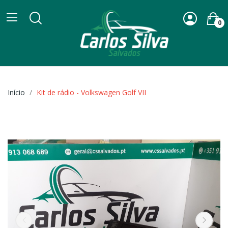
0
Início
Kit de rádio - Volkswagen Golf VII