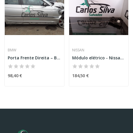
BMW
NISSAN
Porta Frente Direita – BMW 3 (E46)
Módulo elétrico - Nissan Qashqai II (J11,J11_)
98,40 €
184,50 €