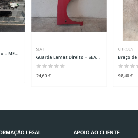
SEAT
CITROEN
Elevador Frente Direito – MERCEDES-BENZ A-CLASS...
Guarda Lamas Direito – SEAT INCA (6K9)
24,60 €
98,40 €
FORMAÇÃO LEGAL
APOIO AO CLIENTE