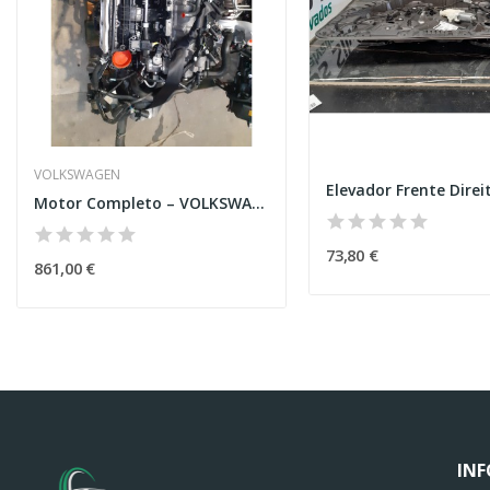
VOLKSWAGEN
Motor Completo – VOLKSWAGEN GOLF VII (5G1, BQ1,...
73,80 €
861,00 €
IN