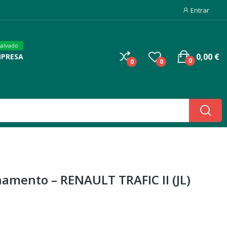
Entrar
salvado
0,00 €
MPRESA
0
0
0
namento – RENAULT TRAFIC II (JL)