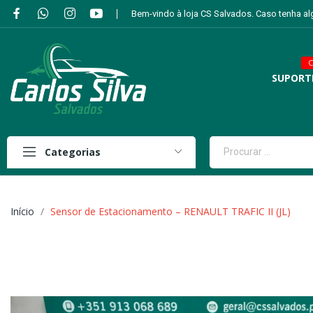
Bem-vindo à loja CS Salvados. Caso tenha a
C
SUPORT
Categorias
Início
Sensor de Estacionamento – RENAULT TRAFIC II (JL)