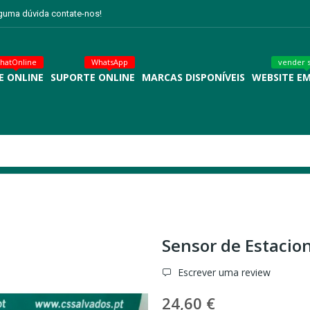
lguma dúvida contate-nos!
hatOnline
WhatsApp
vender 
E ONLINE
SUPORTE ONLINE
MARCAS DISPONÍVEIS
WEBSITE E
Sensor de Estacio
Escrever uma review
24,60 €