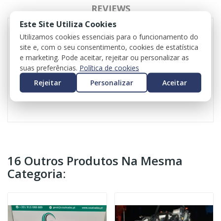
REVIEWS
Este Site Utiliza Cookies
Utilizamos cookies essenciais para o funcionamento do
site e, com o seu consentimento, cookies de estatística
Kit de rádio para Renault Kangoo
e marketing. Pode aceitar, rejeitar ou personalizar as
Referência rádio: 281152808R
suas preferências.
Política de cookies
Referência monitor: 259153934R
Valor do iva incluído
Rejeitar
Personalizar
Aceitar
Valor do transporte não incluído
16 Outros Produtos Na Mesma
Categoria: