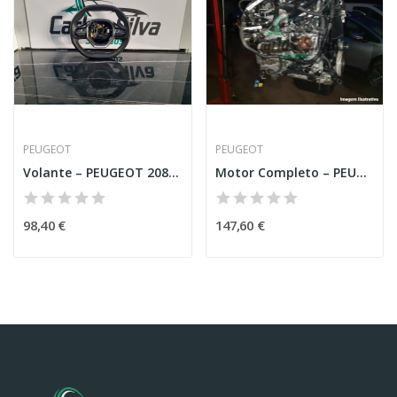
PEUGEOT
PEUGEOT
Volante – PEUGEOT 208 II (UB_,UP_,UW_,UJ_)
Motor Completo – PEUGEOT 206 HATCHBACK (2A/C)
98,40 €
147,60 €