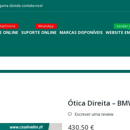
lguma dúvida contate-nos!
hatOnline
WhatsApp
vender 
E ONLINE
SUPORTE ONLINE
MARCAS DISPONÍVEIS
WEBSITE E
Ótica Direita – BM
Escrever uma review
430,50 €