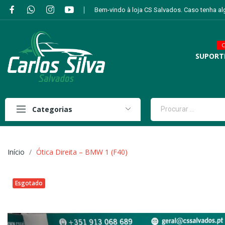
Bem-vindo à loja CS Salvados. Caso tenha a
C
SUPORT
Categorias
Início
Ótica Direita – BMW 1 (F40)
Esgotado