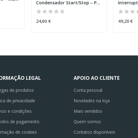
Condensador Start/Stop – PEUGEOT 208 I (CA_, CC_)
24,60 €
49,20 €
FORMAÇÃO LEGAL
APOIO AO CLIENTE
egas de produtos
Conta pessoal
tica de privacidade
Novidades na loja
os e condições
Mais vendidos
odos de pagamento
Quem somos
rmação de cookies
Contatos disponíveis