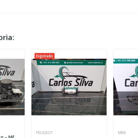
ria:
Esgotado
PEUGEOT
MINI
Elevador Frente Direito – MERCEDES-BENZ GLA...