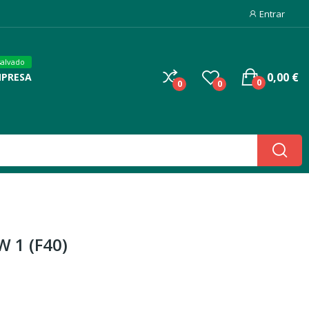
Entrar
salvado
0,00 €
MPRESA
0
0
0
W 1 (F40)