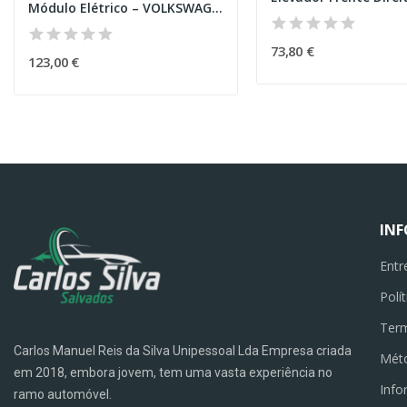
Módulo Elétrico – VOLKSWAGEN ID.3 (E11_)
73,80 €
123,00 €
IN
Entr
Polí
Term
Carlos Manuel Reis da Silva Unipessoal Lda Empresa criada
Mét
em 2018, embora jovem, tem uma vasta experiência no
Info
ramo automóvel.