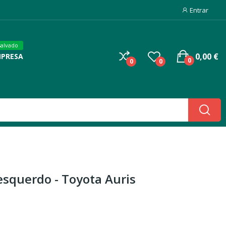
Entrar
salvado
0,00 €
MPRESA
0
0
0
esquerdo - Toyota Auris