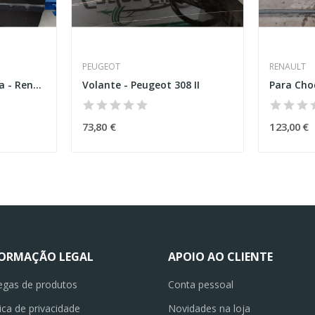
PEUGEOT
RENAULT
Porta frente esquerda - Renault Megane II Coupé...
Volante - Peugeot 308 II
73,80 €
123,00 €
FORMAÇÃO LEGAL
APOIO AO CLIENTE
egas de produtos
Conta pessoal
tica de privacidade
Novidades na loja