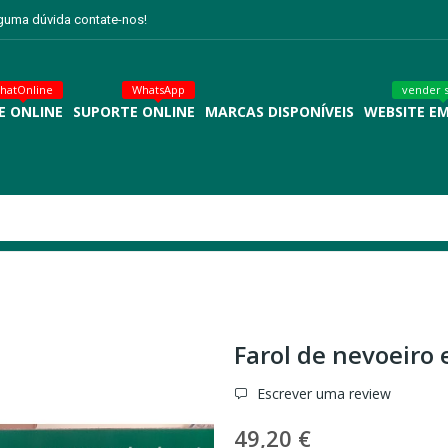
lguma dúvida contate-nos!
hatOnline
WhatsApp
vender 
E ONLINE
SUPORTE ONLINE
MARCAS DISPONÍVEIS
WEBSITE E
Farol de nevoeiro 
Escrever uma review
49,20 €