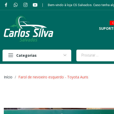
Bem-vindo à loja CS Salvados. Caso tenha a
C
SUPORT
Categorias
Início
Farol de nevoeiro esquerdo - Toyota Auris