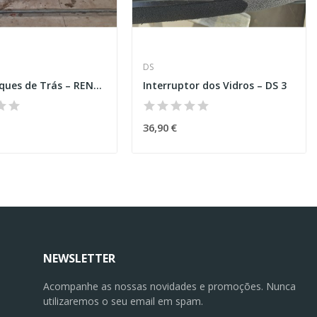
DS
Para Choques de Trás – RENAULT MEGANE III COUPÉ...
Interruptor dos Vidros – DS 3
36,90 €
NEWSLETTER
Acompanhe as nossas novidades e promoções. Nunca
utilizaremos o seu email em spam.