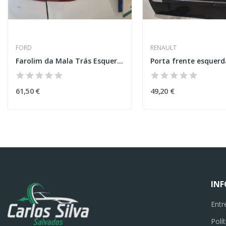
FORD
RENAULT
Farolim da Mala Trás Esquerdo – FORD C-MAX II...
61,50 €
49,20 €
IN
Entr
Polí