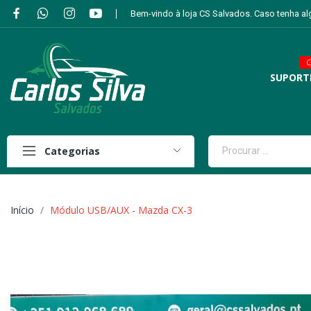
Bem-vindo à loja CS Salvados. Caso tenha a
C
SUPORT
Categorias
Início
Módulo USB/AUX - Mazda CX-3