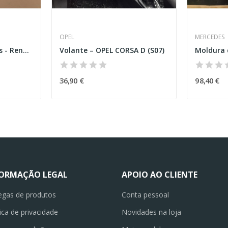
OPEL
MERCEDES
Interruptor dos vidros - Renault Captur I...
Volante – OPEL CORSA D (S07)
36,90 €
98,40 €
FORMAÇÃO LEGAL
APOIO AO CLIENTE
egas de produtos
Conta pessoal
tica de privacidade
Novidades na loja