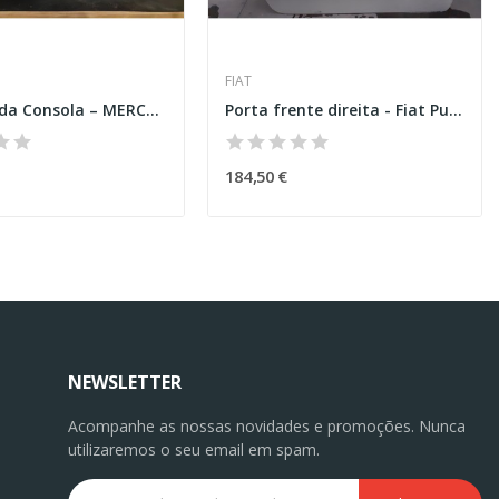
FIAT
Moldura da Consola – MERCEDES-BENZ GLC (X253)
Porta frente direita - Fiat Punto (199_)
184,50 €
NEWSLETTER
Acompanhe as nossas novidades e promoções. Nunca
utilizaremos o seu email em spam.