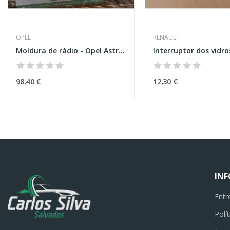
OPEL
RENAULT
Moldura de rádio - Opel Astra H
98,40 €
12,30 €
IN
Entr
Polí