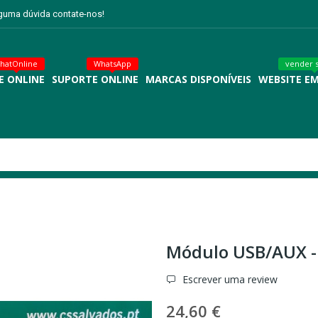
lguma dúvida contate-nos!
hatOnline
WhatsApp
vender 
E ONLINE
SUPORTE ONLINE
MARCAS DISPONÍVEIS
WEBSITE E
Módulo USB/AUX -
Escrever uma review
24,60 €