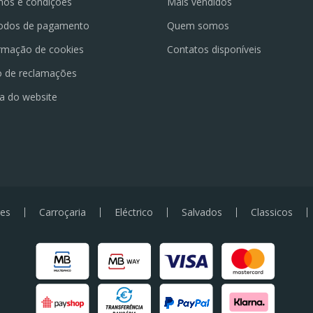
os e condições
Mais vendidos
odos de pagamento
Quem somos
rmação de cookies
Contatos disponíveis
o de reclamações
a do website
es
Carroçaria
Eléctrico
Salvados
Classicos