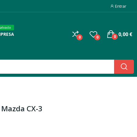
Entrar
salvado
0,00 €
MPRESA
0
0
0
 Mazda CX-3