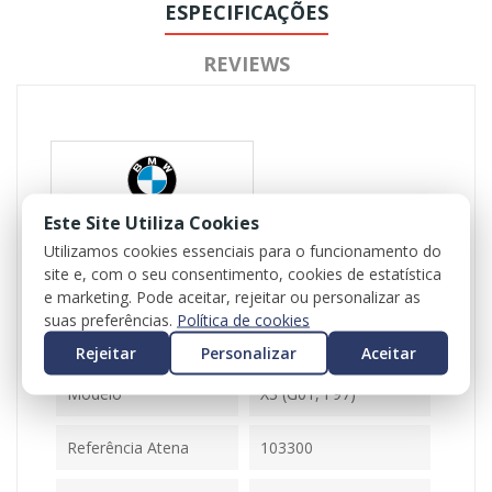
ESPECIFICAÇÕES
REVIEWS
Este Site Utiliza Cookies
Utilizamos cookies essenciais para o funcionamento do
Referência
103300
site e, com o seu consentimento, cookies de estatística
e marketing. Pode aceitar, rejeitar ou personalizar as
Disponível
1 Item
suas preferências.
Política de cookies
Rejeitar
Personalizar
Aceitar
Ficha Informativa
Modelo
X3 (G01, F97)
Referência Atena
103300