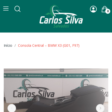
0
Início
Consola Central – BMW X3 (G01, F97)