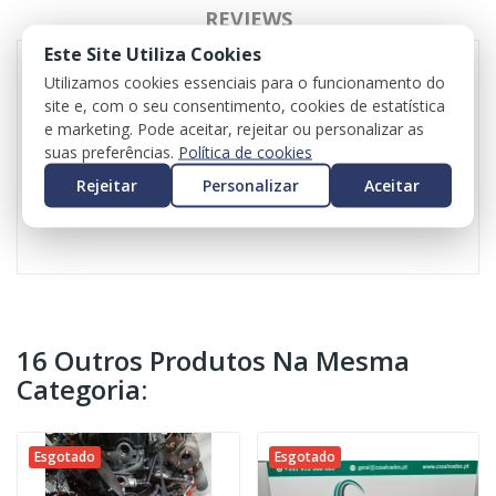
REVIEWS
Este Site Utiliza Cookies
Utilizamos cookies essenciais para o funcionamento do
site e, com o seu consentimento, cookies de estatística
Centralina de ABS para Seat Ibiza IV
e marketing. Pode aceitar, rejeitar ou personalizar as
Referência original: 6C0614517K
suas preferências.
Política de cookies
0265956084
Valor do iva incluído
Rejeitar
Personalizar
Aceitar
Valor do transporte não incluído
16 Outros Produtos Na Mesma
Categoria:
Esgotado
Esgotado