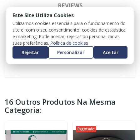
REVIEWS
Este Site Utiliza Cookies
Utilizamos cookies essenciais para o funcionamento do
site e, com o seu consentimento, cookies de estatística
Centralina de ABS para Seat Leon
e marketing. Pode aceitar, rejeitar ou personalizar as
Referência original: 5Q0614517AF
suas preferências.
Política de cookies
10062533281
Valor do iva incluído
Rejeitar
Personalizar
Aceitar
Valor do transporte não incluído
16 Outros Produtos Na Mesma
Categoria:
Esgotado