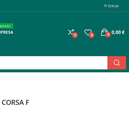
Entrar
salvado
0,00 €
MPRESA
0
0
0
L CORSA F