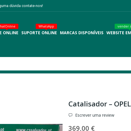
lguma dúvida contate-nos!
hatOnline
WhatsApp
vender 
E ONLINE
SUPORTE ONLINE
MARCAS DISPONÍVEIS
WEBSITE E
Catalisador – OPE
Escrever uma review
369,00 €