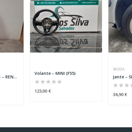
SKODA
Volante – MINI (F55)
Porta da Mala Direita – RENAULT KANGOO (KC0/1_)
Jante – 
123,00 €
36,90 €