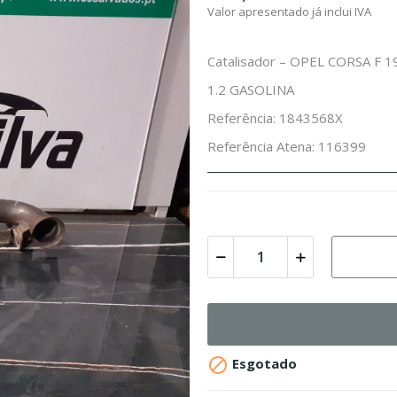
Valor apresentado já inclui IVA
Catalisador – OPEL CORSA F 1
1.2 GASOLINA
Referência: 1843568X
Referência Atena: 116399

Esgotado