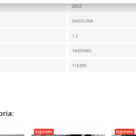
2022
GASOLINA
1.2
1843568X
116399
ria:
Esgotado
Esgotado