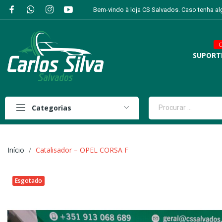
Bem-vindo à loja CS Salvados. Caso tenha a
C
SUPORT
Categorias
Início
Catalisador – OPEL CORSA F
Esgotado