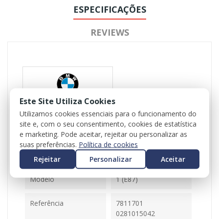
ESPECIFICAÇÕES
REVIEWS
Este Site Utiliza Cookies
Utilizamos cookies essenciais para o funcionamento do
Referência
102154
site e, com o seu consentimento, cookies de estatística
e marketing. Pode aceitar, rejeitar ou personalizar as
Disponível
1 Item
suas preferências.
Política de cookies
Rejeitar
Personalizar
Aceitar
Ficha Informativa
Modelo
1 (E87)
Referência
7811701
0281015042