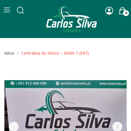
0
Início
Centralina do Motor – BMW 1 (E87)