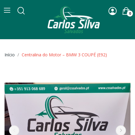
0
Início
Centralina do Motor – BMW 3 COUPÉ (E92)