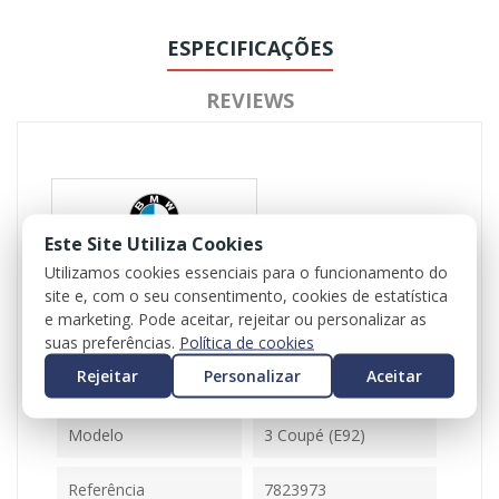
ESPECIFICAÇÕES
REVIEWS
Este Site Utiliza Cookies
Utilizamos cookies essenciais para o funcionamento do
site e, com o seu consentimento, cookies de estatística
Referência
102089
e marketing. Pode aceitar, rejeitar ou personalizar as
Disponível
1 Item
suas preferências.
Política de cookies
Rejeitar
Personalizar
Aceitar
Ficha Informativa
Modelo
3 Coupé (E92)
Referência
7823973