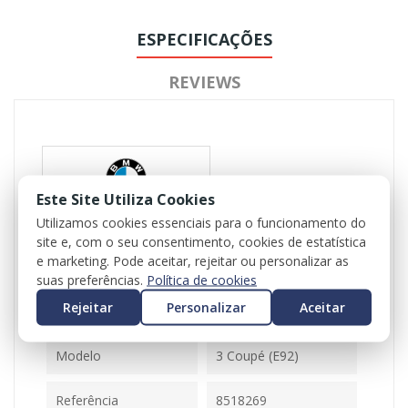
ESPECIFICAÇÕES
REVIEWS
Este Site Utiliza Cookies
Utilizamos cookies essenciais para o funcionamento do
site e, com o seu consentimento, cookies de estatística
Referência
102097, 103426
e marketing. Pode aceitar, rejeitar ou personalizar as
Disponível
2 Itens
suas preferências.
Política de cookies
Rejeitar
Personalizar
Aceitar
Ficha Informativa
Modelo
3 Coupé (E92)
Referência
8518269