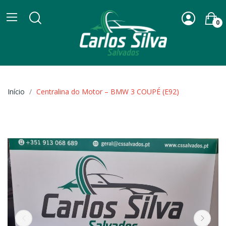
0
Início
Centralina do Motor – BMW 3 COUPÉ (E92)