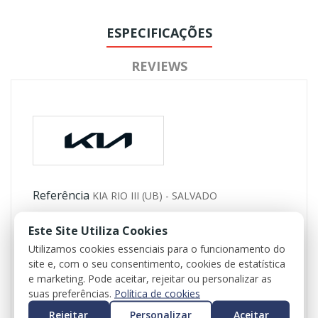
ESPECIFICAÇÕES
REVIEWS
Referência
KIA RIO III (UB) - SALVADO
Disponível
1 Item
Este Site Utiliza Cookies
Utilizamos cookies essenciais para o funcionamento do
Ficha Informativa
site e, com o seu consentimento, cookies de estatística
e marketing. Pode aceitar, rejeitar ou personalizar as
Modelo
RIO III (UB)
suas preferências.
Política de cookies
Ano
2013
Rejeitar
Personalizar
Aceitar