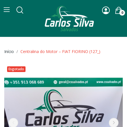
0
Início
Centralina do Motor – FIAT FIORINO (127_)
Esgotado