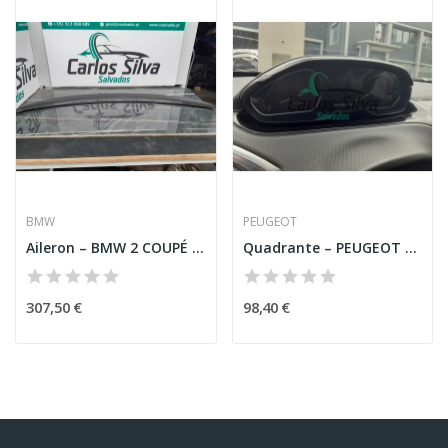
BMW
PEUGEOT
Aileron – BMW 2 COUPÉ (F22, F87)
Quadrante – PEUGEOT 208 I (CA_,CC_)
307,50 €
98,40 €