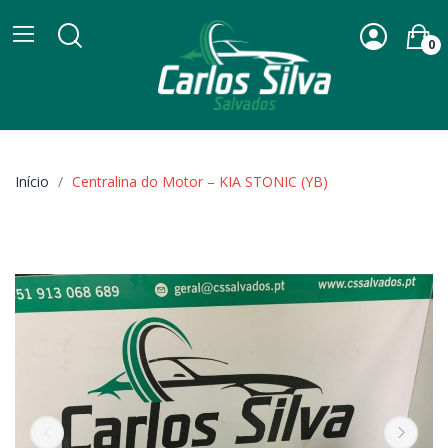
0
Início
Centralina do Motor – KIA STONIC (YB)