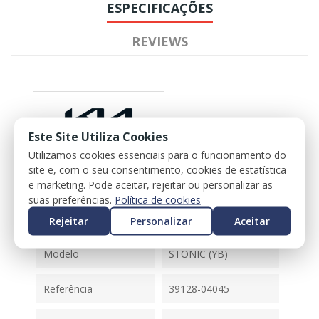
ESPECIFICAÇÕES
REVIEWS
Este Site Utiliza Cookies
Utilizamos cookies essenciais para o funcionamento do
site e, com o seu consentimento, cookies de estatística
Referência
103851
e marketing. Pode aceitar, rejeitar ou personalizar as
Disponível
1 Item
suas preferências.
Política de cookies
Rejeitar
Personalizar
Aceitar
Ficha Informativa
Modelo
STONIC (YB)
Referência
39128-04045