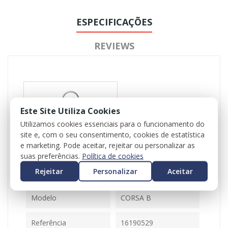
ESPECIFICAÇÕES
REVIEWS
Este Site Utiliza Cookies
Utilizamos cookies essenciais para o funcionamento do
site e, com o seu consentimento, cookies de estatística
Referência
102343
e marketing. Pode aceitar, rejeitar ou personalizar as
Disponível
1 Item
suas preferências.
Política de cookies
Rejeitar
Personalizar
Aceitar
Ficha Informativa
Modelo
CORSA B
Referência
16190529