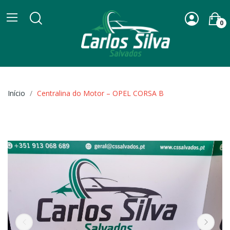
0
Início
Centralina do Motor – OPEL CORSA B