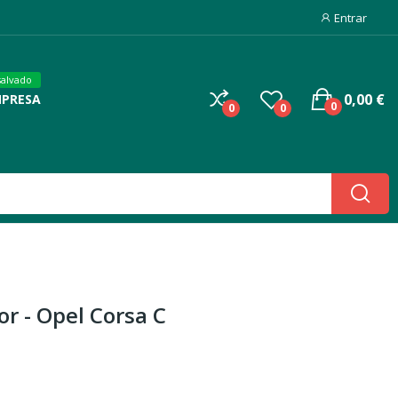
Entrar
salvado
0,00 €
MPRESA
0
0
0
r - Opel Corsa C