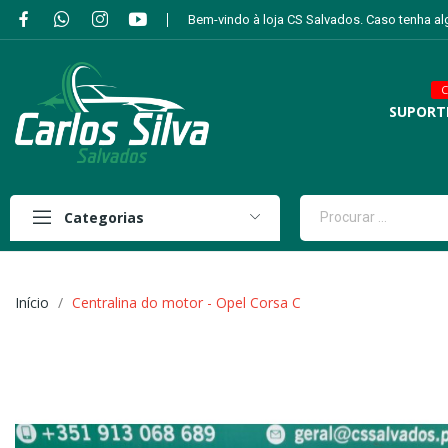
Bem-vindo à loja CS Salvados. Caso tenha a
C
SUPORT
Categorias
Início
Centralina do motor - Opel Corsa C