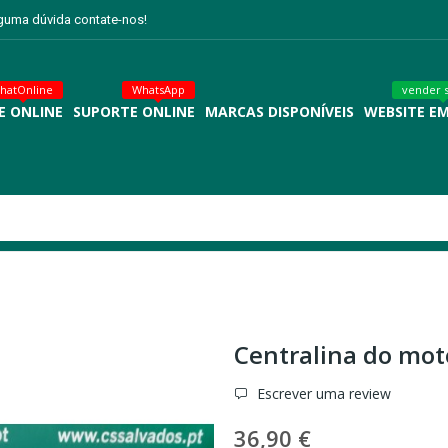
lguma dúvida contate-nos!
hatOnline
WhatsApp
vender 
E ONLINE
SUPORTE ONLINE
MARCAS DISPONÍVEIS
WEBSITE E
Centralina do moto
Escrever uma review
36,90 €