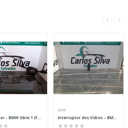
BMW
Comutador - BMW Série 1 (F20)
Interruptor dos Vidros – BMW X5 (G05)