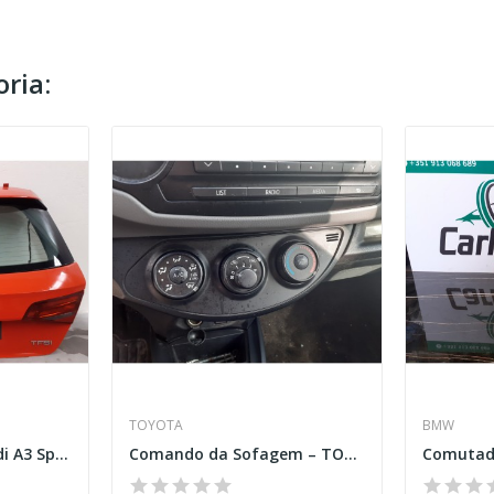
ria:
TOYOTA
BMW
Tampa da mala - Audi A3 Sportback (8VA,8VF)
Comando da Sofagem – TOYOTA YARIS (_P13_)