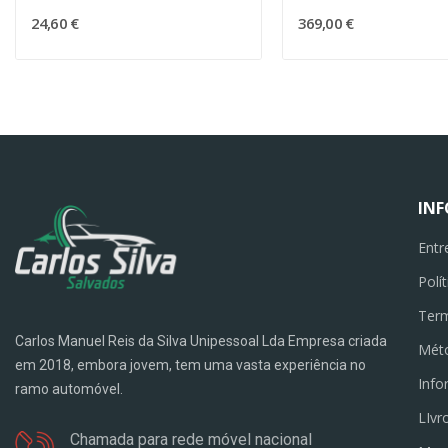
24,60 €
369,00 €
IN
Entr
Polí
Term
Carlos Manuel Reis da Silva Unipessoal Lda Empresa criada
Mét
em 2018, embora jovem, tem uma vasta experiência no
Info
ramo automóvel.
LIvr
Chamada para rede móvel nacional