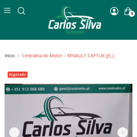
0
Início
Centralina do Motor – RENAULT CAPTUR (J5_)
Esgotado