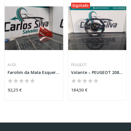
Esgotado
AUDI
PEUGEOT
Farolim da Mala Esquerdo – AUDI A5 SPORTBACK (8TA)
Volante – PEUGEOT 208 II (UB_,UP_,UW_,UJ_)
92,25 €
184,50 €