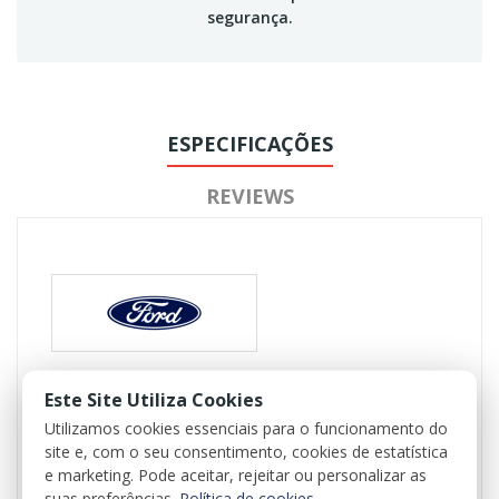
segurança.
ESPECIFICAÇÕES
REVIEWS
Referência
Este Site Utiliza Cookies
116924
Utilizamos cookies essenciais para o funcionamento do
Disponível
1 Item
site e, com o seu consentimento, cookies de estatística
e marketing. Pode aceitar, rejeitar ou personalizar as
Ficha Informativa
suas preferências.
Política de cookies