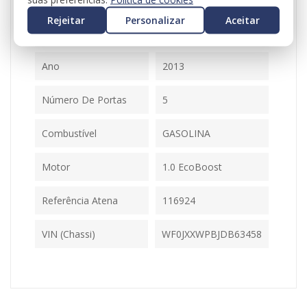
Modelo
C-MAX II (DXA/CB7,
Rejeitar
Personalizar
Aceitar
DXA/CEU)
Ano
2013
Número De Portas
5
Combustível
GASOLINA
Motor
1.0 EcoBoost
Referência Atena
116924
VIN (Chassi)
WF0JXXWPBJDB63458