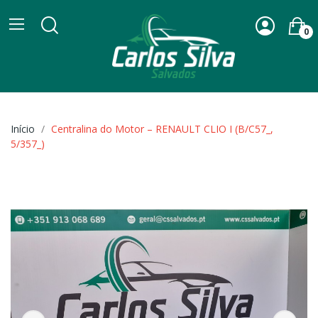
0
Início
Centralina do Motor – RENAULT CLIO I (B/C57_,
5/357_)