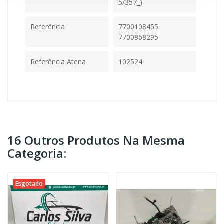
5/357_)
Referência
7700108455
7700868295
Referência Atena
102524
16 Outros Produtos Na Mesma
Categoria:
Esgotado