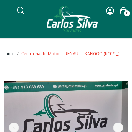
0
Início
Centralina do Motor – RENAULT KANGOO (KC0/1_)