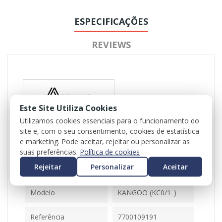
ESPECIFICAÇÕES
REVIEWS
Este Site Utiliza Cookies
Utilizamos cookies essenciais para o funcionamento do
site e, com o seu consentimento, cookies de estatística
Referência
102512, 102517
e marketing. Pode aceitar, rejeitar ou personalizar as
Disponível
2 Itens
suas preferências.
Política de cookies
Rejeitar
Personalizar
Aceitar
Ficha Informativa
Modelo
KANGOO (KC0/1_)
Referência
7700109191