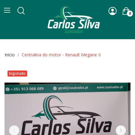
0
Início
Centralina do motor - Renault Megane II
Esgotado