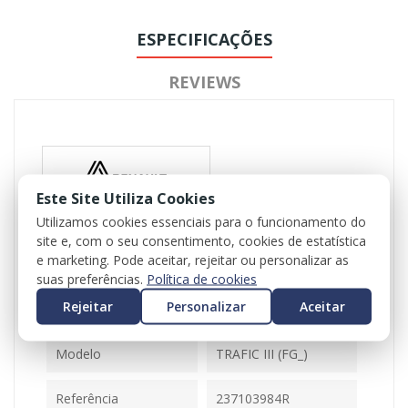
ESPECIFICAÇÕES
REVIEWS
Este Site Utiliza Cookies
Utilizamos cookies essenciais para o funcionamento do
site e, com o seu consentimento, cookies de estatística
Referência
102502
e marketing. Pode aceitar, rejeitar ou personalizar as
Disponível
1 Item
suas preferências.
Política de cookies
Rejeitar
Personalizar
Aceitar
Ficha Informativa
Modelo
TRAFIC III (FG_)
Referência
237103984R