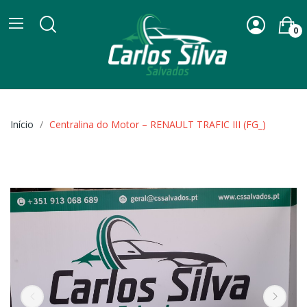
0
Início
Centralina do Motor – RENAULT TRAFIC III (FG_)