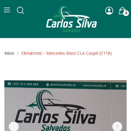
0
Início
Climatronic - Mercedes-Benz CLA Coupé (C118)