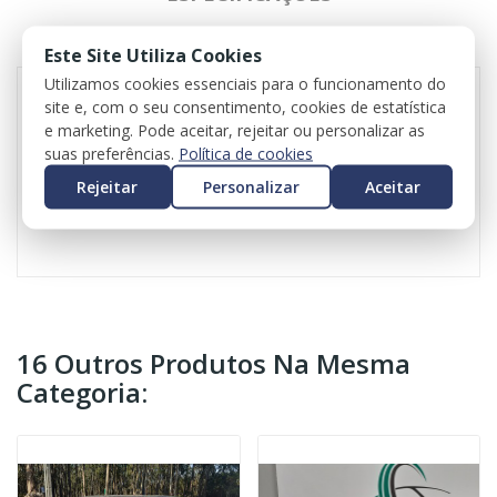
REVIEWS
Este Site Utiliza Cookies
Utilizamos cookies essenciais para o funcionamento do
site e, com o seu consentimento, cookies de estatística
e marketing. Pode aceitar, rejeitar ou personalizar as
Climatronic para Mercedes-Benz CLA Coupé (C118)
suas preferências.
Política de cookies
Referência original: A2479055902
Valor do iva incluído
Rejeitar
Personalizar
Aceitar
Valor do transporte não incluído
16 Outros Produtos Na Mesma
Categoria: